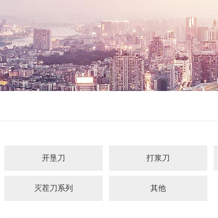
开垦刀
打浆刀
灭茬刀系列
其他