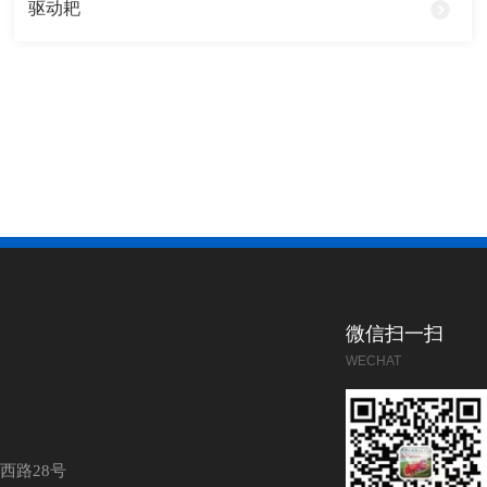
驱动耙
微信扫一扫
WECHAT
西路28号